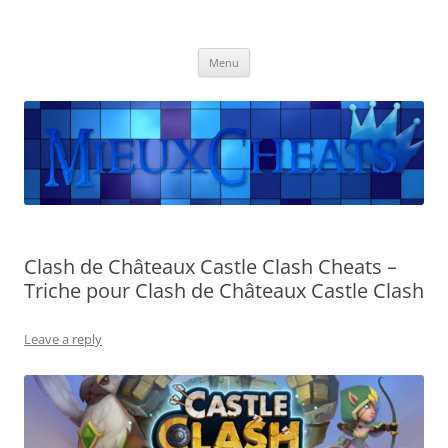
Mieuxcheats
Les meilleurs Cheats sont disponibles ici.
Skip
Menu
to
content
Clash de Châteaux Castle Clash Cheats –
Triche pour Clash de Châteaux Castle Clash
Leave a reply