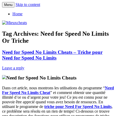
Skip to content
Menu
Les meilleurs Cheats sont disponibles ici.
Mieuxcheats
Home
Tag Archives:
Need for Speed No Limits
Or Triche
Need for Speed No Limits Cheats – Triche pour
Need for Speed No Limits
Leave a reply
Dans cet article, nous montrons les utilisations du programme “
Need
For Speed No Limits Cheat
” et comment obtenir une quantité
illimité d’or ou d’argent pour votre jeu! Ce jeu est connu pour ne
pouvoir être apprcié quand vous avez besoin de ressouces. En
utilisant le programme de
triche pour Need For Speed No Limits
,
ce problème sera résolu en un rien de temps! Ci-dessous ce trouve
une description des fonctions pour utiliser ce programme de triche.