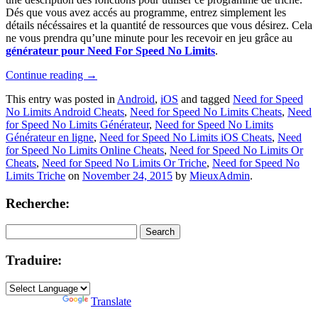
Dés que vous avez accés au programme, entrez simplement les
détails nécéssaires et la quantité de ressources que vous désirez. Cela
ne vous prendra qu’une minute pour les recevoir en jeu grâce au
générateur pour Need For Speed No Limits
.
Continue reading
→
This entry was posted in
Android
,
iOS
and tagged
Need for Speed
No Limits Android Cheats
,
Need for Speed No Limits Cheats
,
Need
for Speed No Limits Générateur
,
Need for Speed No Limits
Générateur en ligne
,
Need for Speed No Limits iOS Cheats
,
Need
for Speed No Limits Online Cheats
,
Need for Speed No Limits Or
Cheats
,
Need for Speed No Limits Or Triche
,
Need for Speed No
Limits Triche
on
November 24, 2015
by
MieuxAdmin
.
Recherche:
Search
for:
Traduire:
Powered by
Translate