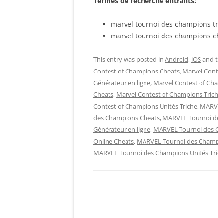
Termes de recherche entrants:
marvel tournoi des champions tr
marvel tournoi des champions c
This entry was posted in
Android
,
iOS
and 
Contest of Champions Cheats
,
Marvel Cont
Générateur en ligne
,
Marvel Contest of Ch
Cheats
,
Marvel Contest of Champions Tric
Contest of Champions Unités Triche
,
MARVE
des Champions Cheats
,
MARVEL Tournoi d
Générateur en ligne
,
MARVEL Tournoi des 
Online Cheats
,
MARVEL Tournoi des Champ
MARVEL Tournoi des Champions Unités Tri